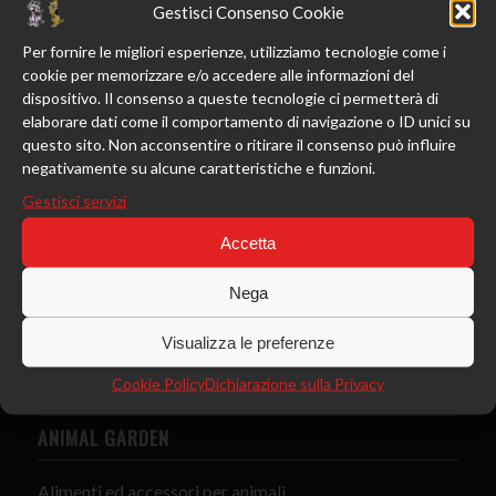
Animal Garden loc. Bazzano
Gestisci Consenso Cookie
Per fornire le migliori esperienze, utilizziamo tecnologie come i
cookie per memorizzare e/o accedere alle informazioni del
dispositivo. Il consenso a queste tecnologie ci permetterà di
elaborare dati come il comportamento di navigazione o ID unici su
questo sito. Non acconsentire o ritirare il consenso può influire
negativamente su alcune caratteristiche e funzioni.
Gestisci servizi
Accetta
Nega
Visualizza le preferenze
Keyboard shortcuts
Image may be subject to copyright
Terms
Cookie Policy
Dichiarazione sulla Privacy
ANIMAL GARDEN
Alimenti ed accessori per animali